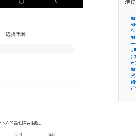
推荐
如
如
S
如
十
6
(
币
如
货
如
币
考下方的最低购买限额。