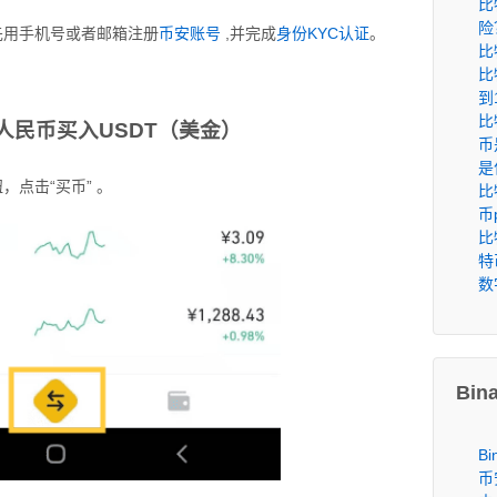
比
险
先用手机号或者邮箱注册
币安账号
,并完成
身份KYC认证
。
比
比
到
比
人民币买入USDT（美金）
币
是
点击“买币” 。
比
币
比
特
数
Bin
B
币