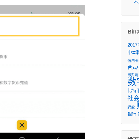
未
Bi
201
中本
信用卡
台式
币安网
数
比特
社
蚂蚁
银行