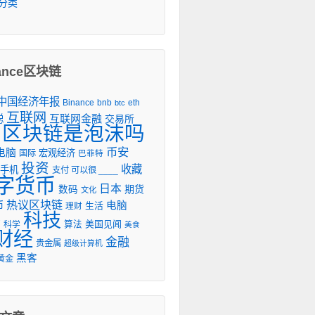
分类
nance区块链
7中国经济年报
Binance
eth
bnb
btc
互联网
互联网金融
聪
交易所
区块链是泡沫吗
币安
电脑
宏观经济
国际
巴菲特
投资
收藏
手机
支付 可以很 ____
字货币
日本
期货
数码
文化
热议区块链
币
电脑
生活
理财
科技
会
美国见闻
科学
算法
美食
财经
金融
贵金属
超级计算机
黑客
黄金