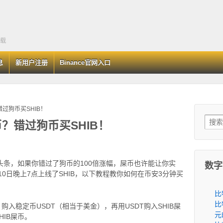
下载
息
新用户注册
Binance官网入口
错过狗币买SHIB！
Searc
币？错过狗币买SHIB！
大头条，如果你错过了狗币的100倍涨幅，屎币也许能让你实
数字
年5月10日晚上7点上线了SHIB，以下教程教你如何在币安3分钟买
比
比
入稳定币USDT（相当于美金），再用USDT购入SHIB屎
元
IB屎币。