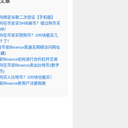
文章
何绑定谷歌二次验证【手机版】
何在币安买SHIB屎币？错过狗币买
HIB！
何在币安买狗狗币？100块能买几
个了！
月币安Binance高速无障碍访问网址
收藏)
安Binance如何进行合约杠杆交易
何在币安Binance卖出比特币(数字
币)
何买入比特币？100块也能买！
安Binance新用户注册指南