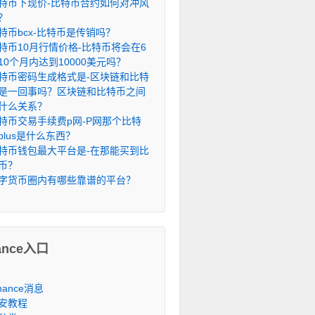
特币下现价-比特币合约如何对冲风
？
特币bcx-比特币是传销吗？
特币10月行情价格-比特币将会在6
10个月内达到10000美元吗？
特币密码生成格式是-区块链和比特
是一回事吗？区块链和比特币之间
什么关系？
特币交易手续费p网-P网那个比特
plus是什么东西？
特币钱包最大平台是-在那能买到比
币？
字货币圈内有哪些靠谱的平台？
ance入口
inance消息
安教程