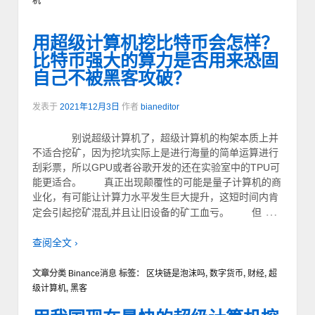
机
用超级计算机挖比特币会怎样？
比特币强大的算力是否用来恐固
自己不被黑客攻破？
发表于
2021年12月3日
作者
bianeditor
别说超级计算机了，超级计算机的构架本质上并
不适合挖矿，因为挖坑实际上是进行海量的简单运算进行
刮彩票，所以GPU或者谷歌开发的还在实验室中的TPU可
能更适合。 真正出现颠覆性的可能是量子计算机的商
业化，有可能让计算力水平发生巨大提升，这短时间内肯
…
定会引起挖矿混乱并且让旧设备的矿工血亏。 但
查阅全文 ›
文章分类
Binance消息
标签：
区块链是泡沫吗
,
数字货币
,
财经
,
超
级计算机
,
黑客