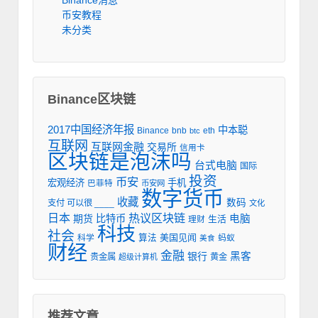
币安教程
未分类
Binance区块链
2017中国经济年报
中本聪
Binance
eth
bnb
btc
互联网
互联网金融
交易所
信用卡
区块链是泡沫吗
台式电脑
国际
投资
币安
宏观经济
手机
巴菲特
币安网
数字货币
收藏
数码
支付 可以很 ____
文化
日本
热议区块链
期货
比特币
电脑
生活
理财
科技
社会
美国见闻
科学
算法
蚂蚁
美食
财经
金融
银行
黑客
贵金属
黄金
超级计算机
推荐文章