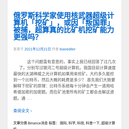
俄罗斯科学家使用核武器超级计
算机「挖矿」，或因「叛国罪」
被捕，超算真的比矿机挖矿能力
更强吗？
发表于
2021年12月21日
作者
bianeditor
这个问题蛮有意思的，事实上我已经回答了过几次
了。分别写过银河二号超级计算机，我国目前计算速度
最快的太湖神威之光计算机如果用来挖矿。大约多久能挖
到一个比特币，然后大概的耗费是多少？ 首先我们大致要
解释下挖矿的原理：比特币系统每十分钟会产生一道用哈
希值加密的加密题。而在矿池里所有的矿工都会去解这道
…
题。通
查阅全文 ›
文章分类
Binance消息
标签：
国际
,
科学
,
科技
,
科普一下
,
超级计算