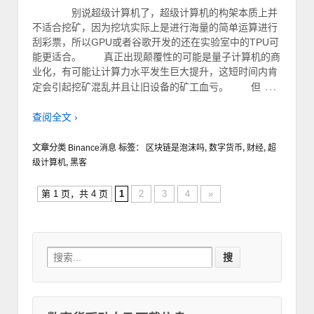
别说超级计算机了，超级计算机的构架本质上并
不适合挖矿，因为挖坑实际上是进行海量的简单运算进行
刮彩票，所以GPU或者谷歌开发的还在实验室中的TPU可
能更适合。 真正出现颠覆性的可能是量子计算机的商
业化，有可能让计算力水平发生巨大提升，这短时间内肯
…
定会引起挖矿混乱并且让旧设备的矿工血亏。 但
查阅全文 ›
文章分类
Binance消息
标签：
区块链是泡沫吗
,
数字货币
,
财经
,
超
级计算机
,
黑客
第 1 页，共 4 页
1
2
3
4
»
Search for: