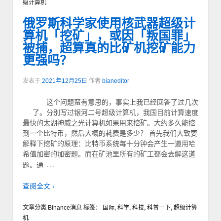
级计算机
俄罗斯科学家使用核武器超级计
算机「挖矿」，或因「叛国罪」
被捕，超算真的比矿机挖矿能力
更强吗？
发表于
2021年12月25日
作者
bianeditor
这个问题蛮有意思的，事实上我已经回答了过几次
了。分别写过银河二号超级计算机，我国目前计算速度
最快的太湖神威之光计算机如果用来挖矿。大约多久能挖
到一个比特币，然后大概的耗费是多少？ 首先我们大致要
解释下挖矿的原理：比特币系统每十分钟会产生一道用哈
希值加密的加密题。而在矿池里所有的矿工都会去解这道
…
题。通
查阅全文 ›
文章分类
Binance消息
标签：
国际
,
科学
,
科技
,
科普一下
,
超级计算
机