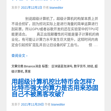
发表于
2021年12月1日
作者
bianeditor
别说超级计算机了，超级计算机的构架本质上并
不适合挖矿，因为挖坑实际上是进行海量的简单运算进行
刮彩票，所以GPU或者谷歌开发的还在实验室中的TPU可
能更适合。 真正出现颠覆性的可能是量子计算机的商
业化，有可能让计算力水平发生巨大提升，这短时间内肯
…
定会引起挖矿混乱并且让旧设备的矿工血亏。 但
查阅全文 ›
文章分类
Binance消息
标签：
区块链是泡沫吗
,
数字货币
,
财经
,
超
级计算机
,
黑客
用超级计算机挖比特币会怎样？
比特币强大的算力是否用来恐固
自己不被黑客攻破？
发表于
2021年11月29日
作者
bianeditor