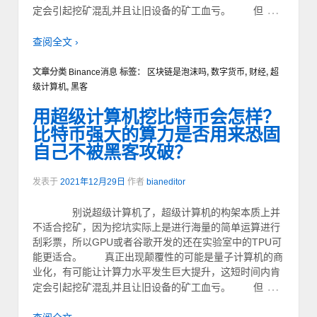
…
定会引起挖矿混乱并且让旧设备的矿工血亏。 但
查阅全文 ›
文章分类
Binance消息
标签：
区块链是泡沫吗
,
数字货币
,
财经
,
超
级计算机
,
黑客
用超级计算机挖比特币会怎样？
比特币强大的算力是否用来恐固
自己不被黑客攻破？
发表于
2021年12月29日
作者
bianeditor
别说超级计算机了，超级计算机的构架本质上并
不适合挖矿，因为挖坑实际上是进行海量的简单运算进行
刮彩票，所以GPU或者谷歌开发的还在实验室中的TPU可
能更适合。 真正出现颠覆性的可能是量子计算机的商
业化，有可能让计算力水平发生巨大提升，这短时间内肯
…
定会引起挖矿混乱并且让旧设备的矿工血亏。 但